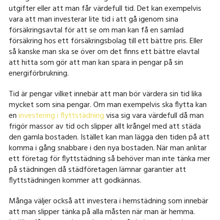
utgifter eller att man får värdefull tid. Det kan exempelvis
vara att man investerar lite tid i att gå igenom sina
försäkringsavtal för att se om man kan få en samlad
försäkring hos ett försäkringsbolag till ett bättre pris. Eller
så kanske man ska se över om det finns ett bättre elavtal
att hitta som gör att man kan spara in pengar på sin
energiförbrukning.
Tid är pengar vilket innebär att man bör värdera sin tid lika
mycket som sina pengar. Om man exempelvis ska flytta kan
en
investering i flyttstädning
visa sig vara värdefull då man
frigör massor av tid och slipper allt krångel med att städa
den gamla bostaden. Istället kan man lägga den tiden på att
komma i gång snabbare i den nya bostaden. När man anlitar
ett företag för flyttstädning så behöver man inte tänka mer
på städningen då städföretagen lämnar garantier att
flyttstädningen kommer att godkännas.
Många väljer också att investera i hemstädning som innebär
att man slipper tänka på alla måsten när man är hemma.