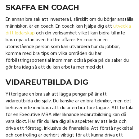
SKAFFA EN COACH
En annan bra sak att investera i, särskilt om du börjar anställa
människor, är en coach. En coach kan hjälpa dig att
utveckla
ditt ledarskap
och din verksamhet vilket kan bidra till inte
bara nya utan även bättre affärer. En coach är en
utomstående person som kan utvärdera hur du jobbar,
komma med bra tips om vilka områden du har
förbättringspotential inom men också peka på de saker du
gör bra idag så att du kan arbeta mer med det.
VIDAREUTBILDA DIG
Ytterligare en bra sak att lägga pengar på är att
vidareutbilda dig själv. Du kanske är en bra tekniker, men det
behöver inte innebära att du är en bra företagare. Att betala
för en Executive MBA eller liknande ledarutbildning kan då
vara klokt. Här får du lära dig alla aspekter av att leda och
driva ett företag, inklusive de finansiella. Att förstå nyckeltal
och controlling är oerhört viktigt för att kunna driva ett